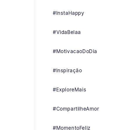
#InstaHappy
#VidaBelaa
#MotivacaoDoDia
#Inspiração
#ExploreMais
#CompartilheAmor
#MomentoFeliz