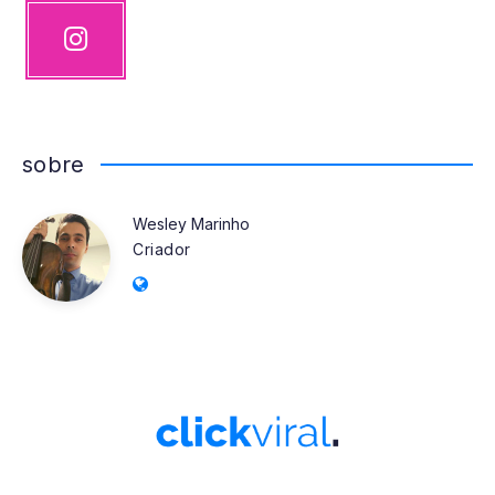
Instagram
Nossas
fotos!
sobre
Wesley Marinho
Wesley
Criador
Website:
Marinho
https://clickviral.com.br